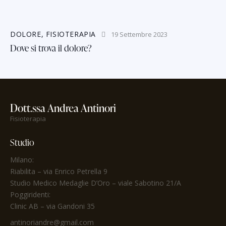
DOLORE
,
FISIOTERAPIA
19 Settembre 2023
Dove si trova il dolore?
Dott.ssa Andrea Antinori
Fisioterapia
Studio
Milano:
Riabilita
– via Enrico Petrella 9
Studio Medico Medaglie D’Oro
– viale Sabotino 21/A
Poggiridenti:
Clinic AB – via Gandoni 35
antinoriandre@gmail.com