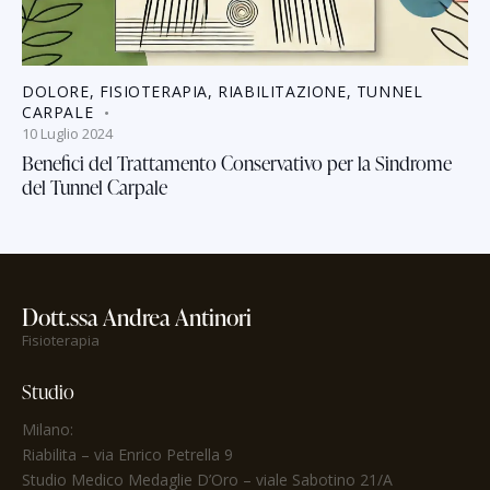
DOLORE
,
FISIOTERAPIA
,
RIABILITAZIONE
,
TUNNEL
CARPALE
10 Luglio 2024
Benefici del Trattamento Conservativo per la Sindrome
del Tunnel Carpale
Dott.ssa Andrea Antinori
Fisioterapia
Studio
Milano:
Riabilita
– via Enrico Petrella 9
Studio Medico Medaglie D’Oro
– viale Sabotino 21/A