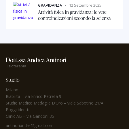
GRAVIDANZA
12 Settembre 2025
Attività fisica in gravidanza: le vere
controindicazioni secondo la scienza
Dott.ssa Andrea Antinori
Fisioterapia
Studio
Milano:
Riabilita
– via Enrico Petrella 9
Studio Medico Medaglie D’Oro
– viale Sabotino 21/A
Poggiridenti:
Clinic AB – via Gandoni 35
antinoriandre@gmail.com