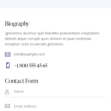
Biography
Ignissimos ducimus quin blandiitis praesentium voluptatem
deleniti atque corrupti quos dolores et quas molestias
excepturi. scint occaecatti gnissimus.
info@example.com
E-
+1 800 555 45 65
m
Ph
ail
on
Contact Form
:
e: