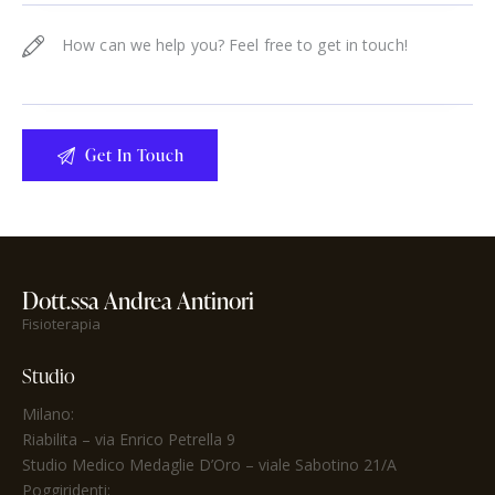
Dott.ssa Andrea Antinori
Fisioterapia
Studio
Milano:
Riabilita
– via Enrico Petrella 9
Studio Medico Medaglie D’Oro
– viale Sabotino 21/A
Poggiridenti: