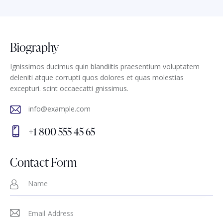
Biography
Ignissimos ducimus quin blandiitis praesentium voluptatem
deleniti atque corrupti quos dolores et quas molestias
excepturi. scint occaecatti gnissimus.
info@example.com
E-
+1 800 555 45 65
m
Ph
ail
on
Contact Form
:
e: