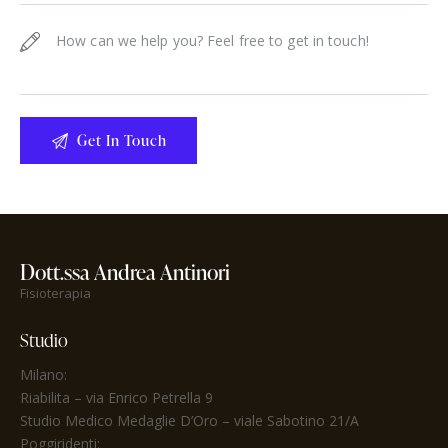
Dott.ssa Andrea Antinori
Fisioterapia
Studio
Milano:
Riabilita
– via Enrico Petrella 9
Studio Medico Medaglie D’Oro
– viale Sabotino 21/A
Poggiridenti: