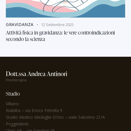
GRAVIDANZA
12 Settembre 2025
Attività fisica in gravidanza: le vere controindicazioni
secondo la scienza
Dott.ssa Andrea Antinori
Fisioterapia
Studio
Milano:
Riabilita
– via Enrico Petrella 9
Studio Medico Medaglie D’Oro
– viale Sabotino 21/A
Poggiridenti:
Clinic AB – via Gandoni 35