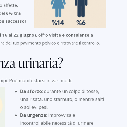
o affette,
del
6% tra
on successo!
 16 al 22 giugno)
, offro
visite e consulenze a
ura del tuo pavimento pelvico e ritrovare il controllo.
nza urinaria?
pipì. Può manifestarsi in vari modi:
Da sforzo
: durante un colpo di tosse,
una risata, uno starnuto, o mentre salti
o sollevi pesi.
Da urgenza
: improvvisa e
incontrollabile necessità di urinare.