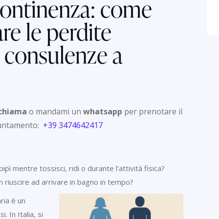
Continenza: come
are le perdite
 e consulenze a
chiama
o mandami un
whatsapp
per prenotare il
untamento:
+39 3474642417
pì mentre tossisci, ridi o durante l’attività fisica?
 riuscire ad arrivare in bagno in tempo?
aria è un
 In Italia, si