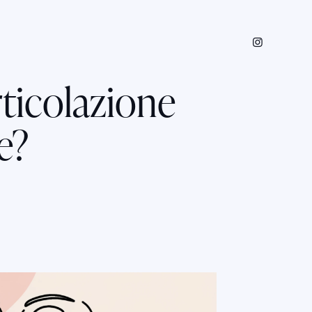
rticolazione
e?