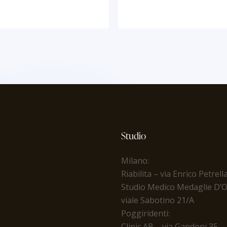
Studio
Milano:
Riabilita
– via Enrico Petrell
Studio Medico Medaglie D’
viale Sabotino 21/A
Poggiridenti:
Clinic AB – via Gandoni 35