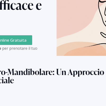
fficace e
nline Gratuita
p
per prenotare il tuo
ro-Mandibolare: Un Approccio 
iale