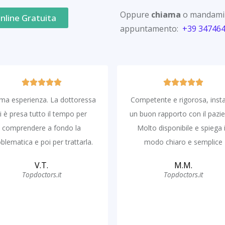
Oppure
chiama
o mandami
nline Gratuita
appuntamento:
+39 34746
ima esperienza. La dottoressa
Competente e rigorosa, inst
i è presa tutto il tempo per
un buon rapporto con il pazie
comprendere a fondo la
Molto disponibile e spiega 
blematica e poi per trattarla.
modo chiaro e semplice
V.T.
M.M.
Topdoctors.it
Topdoctors.it