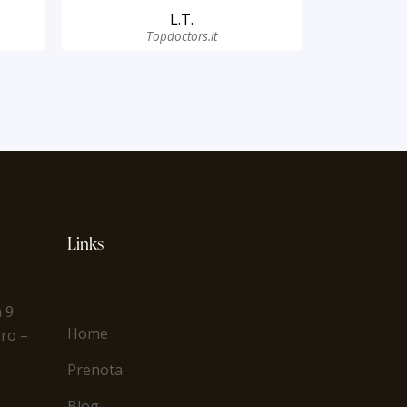
L.T.
Topdoctors.it
Links
a 9
Home
Oro
–
Prenota
Blog