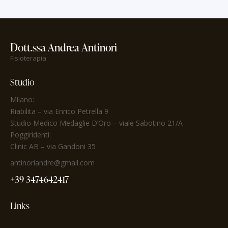
Dott.ssa Andrea Antinori
Fisioterapia
Studio
Milano:
Riabilita
– via Enrico Petrella 9
Studio Medico Medaglie D’Oro
– viale Sabotino 21/A
Poggiridenti:
Clinic AB – via Gandoni 35
antinoriandre@gmail.com
+39 3474642417
Links