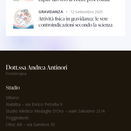
GRAVIDANZA
12 Settembre 2025
Attività fisica in gravidanza: le vere
controindicazioni secondo la scienza
Dott.ssa Andrea Antinori
Fisioterapia
Studio
Milano:
Riabilita
– via Enrico Petrella 9
Studio Medico Medaglie D’Oro
– viale Sabotino 21/A
Poggiridenti:
Clinic AB – via Gandoni 35