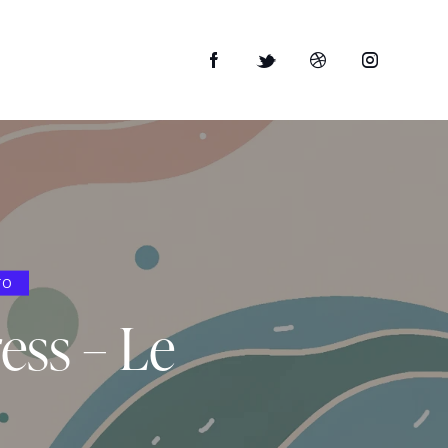
TO
ress – Le