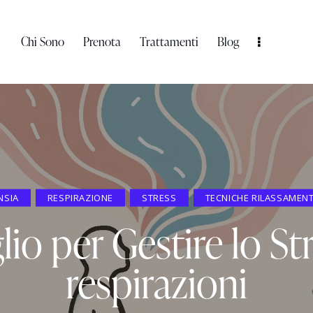
Chi Sono
Prenota
Trattamenti
Blog
NSIA
RESPIRAZIONE
STRESS
TECNICHE RILASSAMEN
lio per Gestire lo St
respirazioni