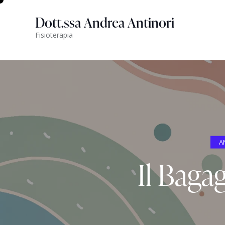
Dott.ssa Andrea Antinori
Fisioterapia
A
Il Bagag