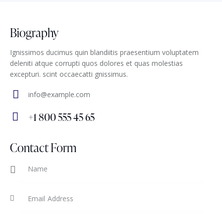
Biography
Ignissimos ducimus quin blandiitis praesentium voluptatem
deleniti atque corrupti quos dolores et quas molestias
excepturi. scint occaecatti gnissimus.
info@example.com
E-
+1 800 555 45 65
m
Ph
ail
on
Contact Form
:
e: