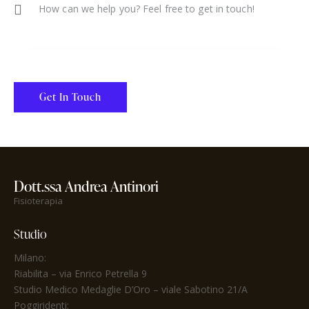
Dott.ssa Andrea Antinori
Fisioterapia
Studio
Milano:
Riabilita
– via Enrico Petrella 9
Studio Medico Medaglie D’Oro
– viale Sabotino 21/A
Poggiridenti: