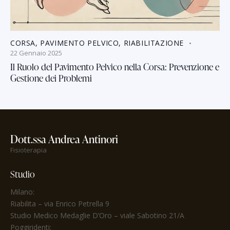
CORSA
,
PAVIMENTO PELVICO
,
RIABILITAZIONE
22 Gennaio 2025
Il Ruolo del Pavimento Pelvico nella Corsa: Prevenzione e
Gestione dei Problemi
Dott.ssa Andrea Antinori
Fisioterapia
Studio
Milano:
Riabilita
– via Enrico Petrella 9
Studio Medico Medaglie D’Oro
– viale Sabotino 21/A
Poggiridenti: